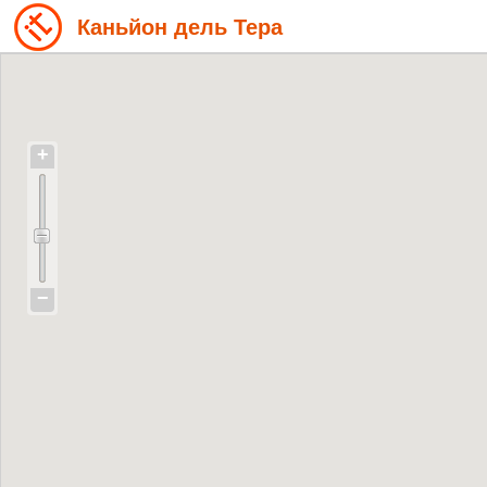
Каньйон дель Тера
+
−