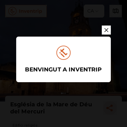
CA
BENVINGUT A INVENTRIP
Església de la Mare de Déu
del Mercuri
Edifici religiós