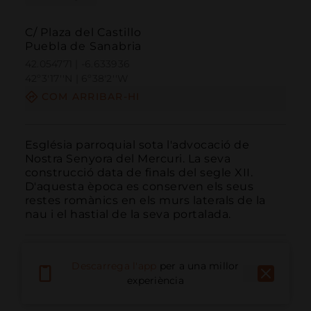
C/ Plaza del Castillo
Puebla de Sanabria
42.054771 | -6.633936
42º3'17''N | 6º38'2''W
COM ARRIBAR-HI
Església parroquial sota l'advocació de 
Nostra Senyora del Mercuri. La seva 
construcció data de finals del segle XII. 
D'aquesta època es conserven els seus 
restes romànics en els murs laterals de la 
nau i el hastial de la seva portalada.
Descarrega l'app
per a una millor
experiència
Trucar
Email
Lloc Web