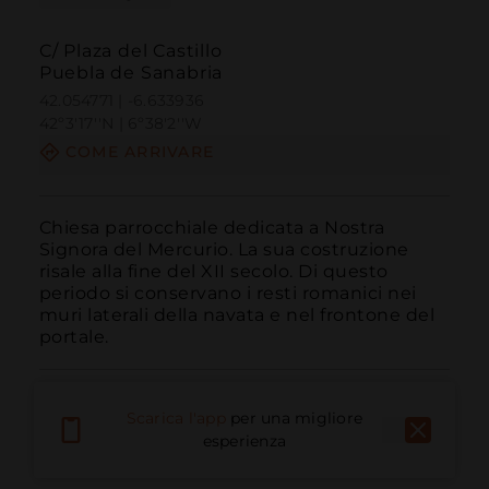
C/ Plaza del Castillo
Puebla de Sanabria
42.054771 | -6.633936
42º3'17''N | 6º38'2''W
COME ARRIVARE
Chiesa parrocchiale dedicata a Nostra 
Signora del Mercurio. La sua costruzione 
risale alla fine del XII secolo. Di questo 
periodo si conservano i resti romanici nei 
muri laterali della navata e nel frontone del 
portale.
Scarica l'app
per una migliore
esperienza
Chiama
E-mail
Sito Web