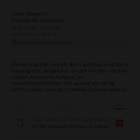
Calle Mayor 11
Puebla de Sanabria
42.054958 | -6.633892
42º3'17''N | 6º38'2''W
WEGBESCHREIBUNG
Kleine Kapelle neben dem Schloss und dem 
Hauptplatz, angebaut an die Kirche Unserer 
Lieben Frau von Azogue. Im 
neoklassizistischen Stil wurde sie im 18. 
Jahrhundert von der Familie Ossorio erbaut.
Laden Sie die Anwendung herunter,
Anruf
E-Mail
Website
um ein besseres Erlebnis zu haben