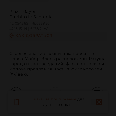
Plaza Mayor
Puebla de Sanabria
42.054365 | -6.633956
42º3'15''N | 6º38'2''W
КАК ДОБРАТЬСЯ
Строгое здание, возвышающееся над 
Пласа-Майор. Здесь расположены Ратуша 
города и зал заседаний. Фасад относится 
к эпохе правления Кастильских королей 
(XV век).
Скачайте приложение
для
Вызов
Электронная почта
Веб-сайт
лучшего опыта