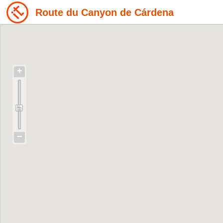
Route du Canyon de Cárdena
+
−