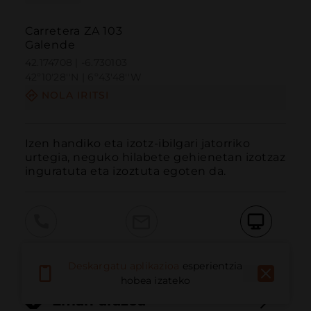
Carretera ZA 103
Galende
42.174708 | -6.730103
42º10'28''N | 6º43'48''W
NOLA IRITSI
Izen handiko eta izotz-ibilgari jatorriko 
urtegia, neguko hilabete gehienetan izotzaz 
inguratuta eta izoztuta egoten da.
Deitu
E-posta
Webgunea
Deskargatu aplikazioa
esperientzia
hobea izateko
Eman arazoa