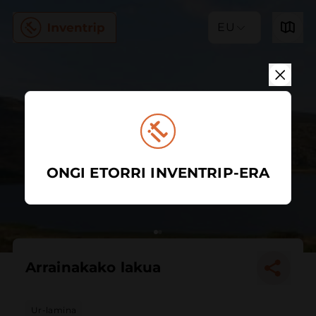
EU
ONGI ETORRI INVENTRIP-ERA
Arrainakako lakua
Ur-lamina