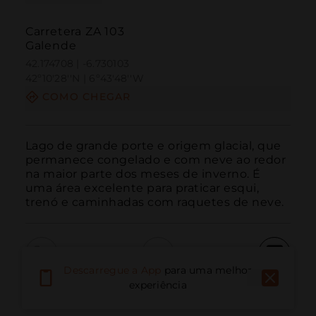
Carretera ZA 103
Galende
42.174708 | -6.730103
42º10'28''N | 6º43'48''W
COMO CHEGAR
Lago de grande porte e origem glacial, que 
permanece congelado e com neve ao redor 
na maior parte dos meses de inverno. É 
uma área excelente para praticar esqui, 
trenó e caminhadas com raquetes de neve.
Descarregue a App
para uma melhor
Ligar
E-mail
Site
experiência