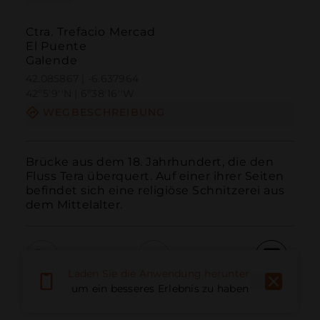
Ctra. Trefacio Mercad
El Puente
Galende
42.085867 | -6.637964
42º5'9''N | 6º38'16''W
WEGBESCHREIBUNG
Brücke aus dem 18. Jahrhundert, die den 
Fluss Tera überquert. Auf einer ihrer Seiten 
befindet sich eine religiöse Schnitzerei aus 
dem Mittelalter.
Laden Sie die Anwendung herunter,
Anruf
E-Mail
Website
um ein besseres Erlebnis zu haben