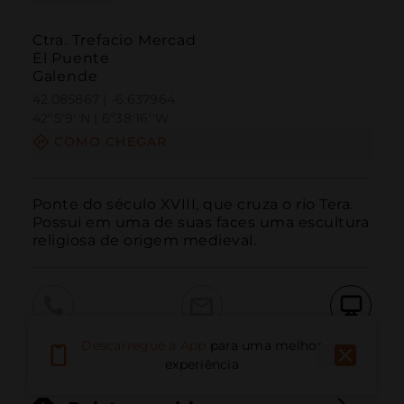
Ctra. Trefacio Mercad
El Puente
Galende
42.085867 | -6.637964
42º5'9''N | 6º38'16''W
COMO CHEGAR
Ponte do século XVIII, que cruza o rio Tera. 
Possui em uma de suas faces uma escultura 
religiosa de origem medieval.
Ligar
E-mail
Site
Descarregue a App
para uma melhor
experiência