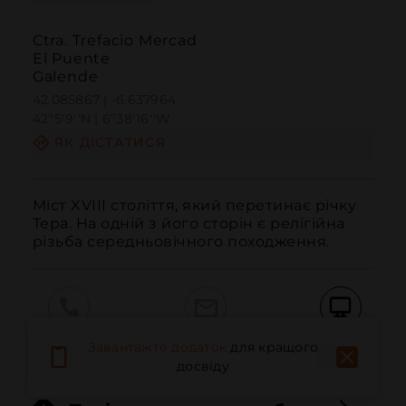
Ctra. Trefacio Mercad
El Puente
Galende
42.085867 | -6.637964
42º5'9''N | 6º38'16''W
ЯК ДІСТАТИСЯ
Міст XVIII століття, який перетинає річку 
Тера. На одній з його сторін є релігійна 
різьба середньовічного походження.
Дзвонити
Електронна пошта
Веб-сайт
Завантажте додаток
для кращого
досвіду