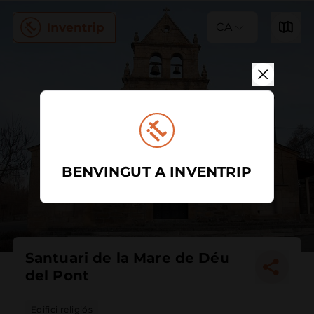
CA
BENVINGUT A INVENTRIP
Santuari de la Mare de Déu
del Pont
Edifici religiós