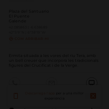
Plaza del Santuario
El Puente
Galende
42.085863 | -6.638689
42º5'9''N | 6º38'19''W
COM ARRIBAR-HI
Ermita situada a les vores del riu Tera, amb 
un bell creuer que incorpora les tradicionals 
figures del Crucificat i de la Verge.
Trucar
Email
Lloc Web
Descarrega l'app
per a una millor
experiència