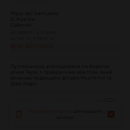
Plaza del Santuario
El Puente
Galende
42.085863 | -6.638689
42º5'9''N | 6º38'19''W
ЯК ДІСТАТИСЯ
Пустельниця, розташована на берегах 
річки Тера, з прекрасним хрестом, який 
включає традиційні фігури Розп'яття та 
Діви Марії.
Завантажте додаток
для кращого
Дзвонити
Електронна пошта
Веб-сайт
досвіду