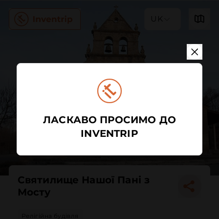
UK
ЛАСКАВО ПРОСИМО ДО
INVENTRIP
Святилище Нашої Пані з
Мосту
Релігійна будівля