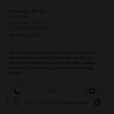
Carretera ZA-104
Galende
42.093497 | -6.646976
42º5'36''N | 6º38'49''W
KAKO DOĆI
Ovdje možete pronaći dokumentaciju o 
Nacionalnom parku i planirati posjet uz 
pomoć vodiča. Ova kuća također obavlja 
funkciju turističkog ureda Nacionalnog 
parka.
Pozvati
Email
Web stranica
Preuzmi aplikaciju
za bolje iskustvo