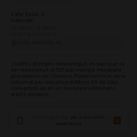
Calle Estal, 3
Galende
42.135380 | -6.720235
42º8'7''N | 6º43'12''W
COM ARRIBAR-HI
L'edifici, d'origen desconegut, es sap que va 
ser reconstruït el 921 per monjos moçàrabs 
procedents de Còrdova. Posteriorment seria 
reformat per iniciativa d'Alfons VII de Lleó, 
convertint-se en un monestir cistercenc 
d'estil romànic.
Descarrega l'app
per a una millor
experiència
Trucar
Email
Lloc Web