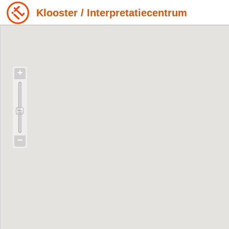
Klooster / Interpretatiecentrum
+
−