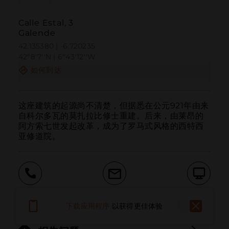
Calle Estal, 3
Galende
42.135380 | -6.720235
42º8'7''N | 6º43'12''W
如何到达
这座建筑的起源尚不清楚，但据悉在公元921年由来
自科尔多瓦的莫扎拉比修士重建。后来，由莱昂的
阿方索七世发起改革，成为了罗马式风格的西特西
亚修道院。
呼叫
电子邮件
网站
下载应用程序
以获得更佳体验