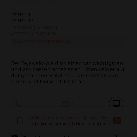
Requejo
Requejo
42.031050 | -6.788919
42º1'51''N | 6º47'20''W
WEGBESCHREIBUNG
Der Tejedelo-Wald ist einer der wichtigsten 
und am besten erhaltenen Eibenwälder auf 
der gesamten Halbinsel. Die meisten von 
ihnen sind tausend Jahre alt.
Anruf
E-Mail
Website
Laden Sie die Anwendung herunter,
um ein besseres Erlebnis zu haben