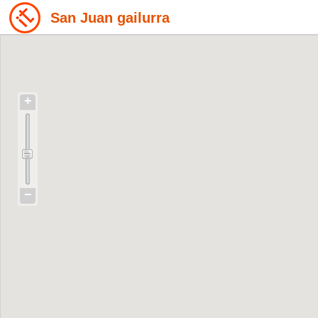
San Juan gailurra
+
−