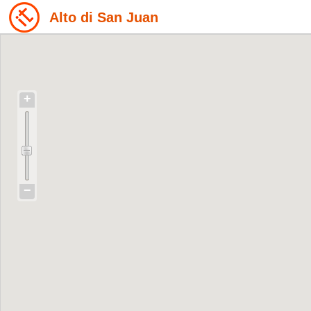
Alto di San Juan
+
−