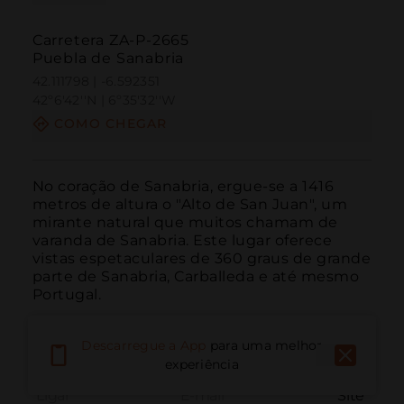
Carretera ZA-P-2665
Puebla de Sanabria
42.111798 | -6.592351
42º6'42''N | 6º35'32''W
COMO CHEGAR
No coração de Sanabria, ergue-se a 1416 
metros de altura o "Alto de San Juan", um 
mirante natural que muitos chamam de 
varanda de Sanabria. Este lugar oferece 
vistas espetaculares de 360 graus de grande 
parte de Sanabria, Carballeda e até mesmo 
Portugal.
Descarregue a App
para uma melhor
experiência
Ligar
E-mail
Site