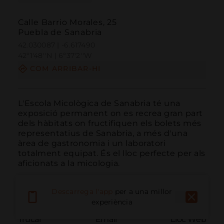
Calle Barrio Morales, 25
Puebla de Sanabria
42.030087 | -6.617490
42º1'48''N | 6º37'2''W
COM ARRIBAR-HI
L'Escola Micològica de Sanabria té una 
exposició permanent on es recrea gran part 
dels hàbitats on fructifiquen els bolets més 
representatius de Sanabria, a més d'una 
àrea de gastronomia i un laboratori 
totalment equipat. És el lloc perfecte per als 
aficionats a la micologia.
Descarrega l'app
per a una millor
experiència
Trucar
Email
Lloc Web