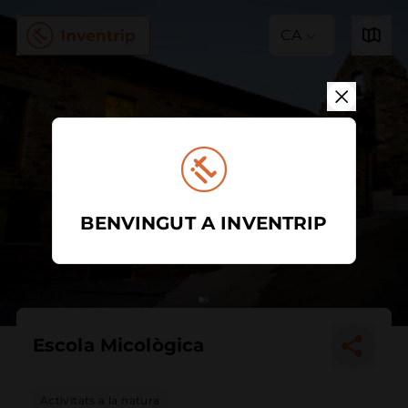
CA
BENVINGUT A INVENTRIP
Escola Micològica
Activitats a la natura