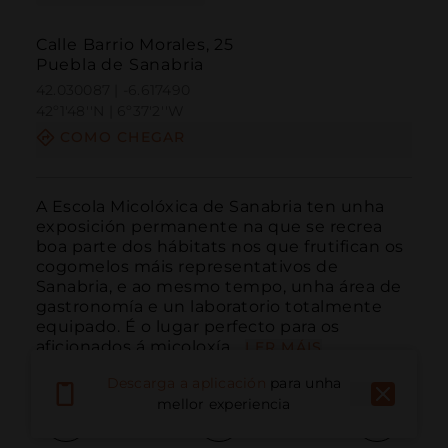
Calle Barrio Morales, 25
Puebla de Sanabria
42.030087 | -6.617490
42º1'48''N | 6º37'2''W
COMO CHEGAR
A Escola Micolóxica de Sanabria ten unha 
exposición permanente na que se recrea 
boa parte dos hábitats nos que frutifican os 
cogomelos máis representativos de 
Sanabria, e ao mesmo tempo, unha área de 
gastronomía e un laboratorio totalmente 
equipado. É o lugar perfecto para os 
aficionados á micoloxía...
LER MÁIS
Descarga a aplicación
para unha
mellor experiencia