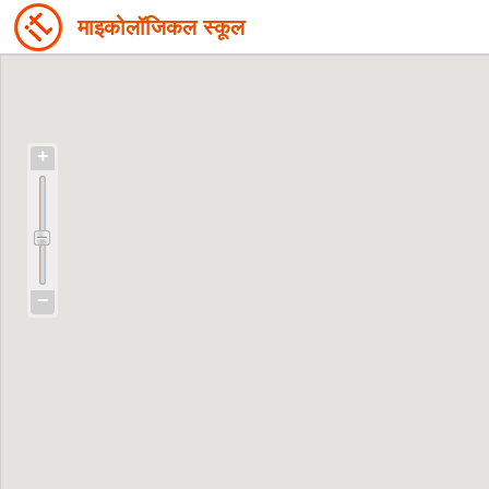
माइकोलॉजिकल स्कूल
+
−