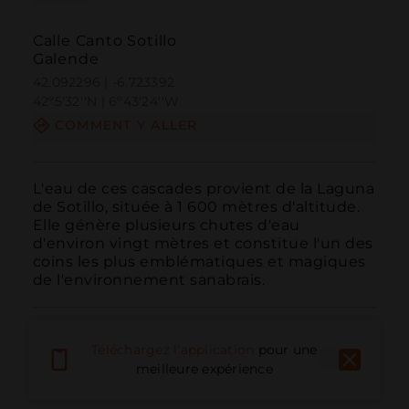
Calle Canto Sotillo
Galende
42.092296 | -6.723392
42º5'32''N | 6º43'24''W
COMMENT Y ALLER
L'eau de ces cascades provient de la Laguna 
de Sotillo, située à 1 600 mètres d'altitude. 
Elle génère plusieurs chutes d'eau 
d'environ vingt mètres et constitue l'un des 
coins les plus emblématiques et magiques 
de l'environnement sanabrais.
Téléchargez l'application
pour une
meilleure expérience
Appeler
E-mail
Site Web