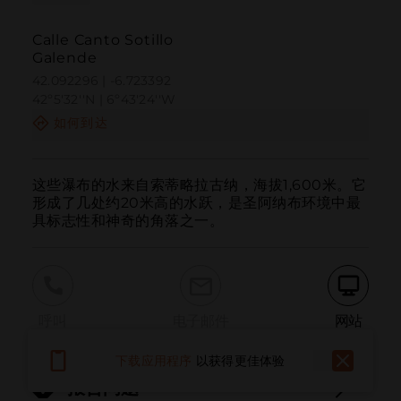
Calle Canto Sotillo
Galende
42.092296 | -6.723392
42º5'32''N | 6º43'24''W
如何到达
这些瀑布的水来自索蒂略拉古纳，海拔1,600米。它
形成了几处约20米高的水跃，是圣阿纳布环境中最
具标志性和神奇的角落之一。
呼叫
电子邮件
网站
下载应用程序
以获得更佳体验
报告问题