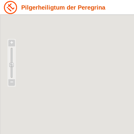
Pilgerheiligtum der Peregrina
+
−