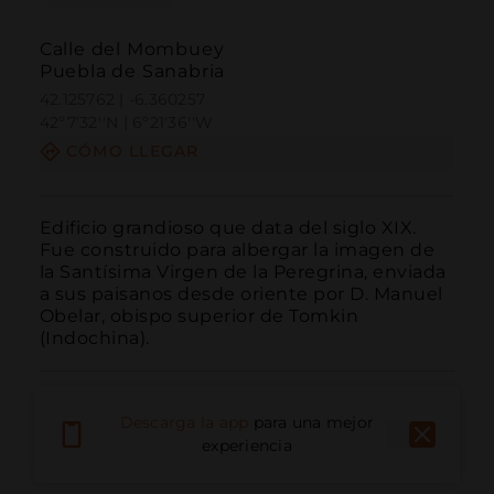
Calle del Mombuey
Puebla de Sanabria
42.125762 | -6.360257
42º7'32''N | 6º21'36''W
CÓMO LLEGAR
Edificio grandioso que data del siglo XIX. 
Fue construido para albergar la imagen de 
la Santísima Virgen de la Peregrina, enviada 
a sus paisanos desde oriente por D. Manuel 
Obelar, obispo superior de Tomkin 
(Indochina).
Descarga la app
para una mejor
experiencia
Llamar
Email
Sitio Web