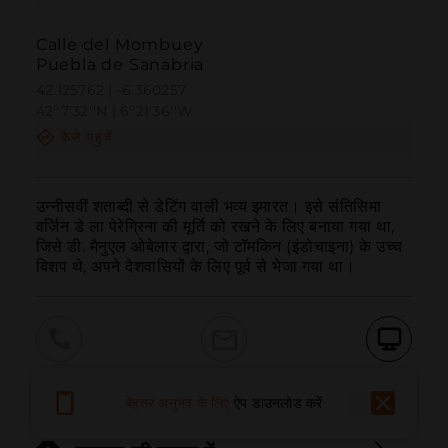
Calle del Mombuey
Puebla de Sanabria
42.125762 | -6.360257
42º7'32''N | 6º21'36''W
कैसे पहुंचें
उन्नीसवीं शताब्दी से डेटिंग वाली भव्य इमारत। इसे संतिसिमा 
वर्जिन डे ला पेरेग्रिना की मूर्ति को रखने के लिए बनाया गया था, 
जिसे डी. मैनुएल ओबेलार द्वारा, जो टॉमकिन (इंडोचाइना) के उच्च 
बिशप थे, अपने देशवासियों के लिए पूर्व से भेजा गया था।
बुलाना
ईमेल
वेबसाइट
बेहतर अनुभव के लिए
ऐप डाउनलोड करें