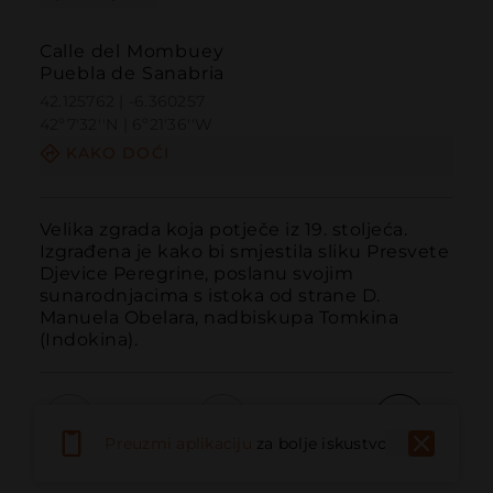
Calle del Mombuey
Puebla de Sanabria
42.125762 | -6.360257
42º7'32''N | 6º21'36''W
KAKO DOĆI
Velika zgrada koja potječe iz 19. stoljeća. 
Izgrađena je kako bi smjestila sliku Presvete 
Djevice Peregrine, poslanu svojim 
sunarodnjacima s istoka od strane D. 
Manuela Obelara, nadbiskupa Tomkina 
(Indokina).
Preuzmi aplikaciju
za bolje iskustvo
Pozvati
Email
Web stranica