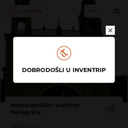
HR
DOBRODOŠLI U INVENTRIP
Hodočasničko svetište
Peregrina
Vjerska zgrada