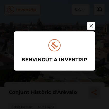
CA
BENVINGUT A INVENTRIP
Conjunt Històric d'Arèvalo
Indret històric
Nucli urbà