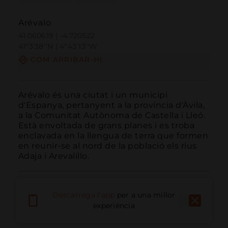
Arévalo
41.060619 | -4.720522
41º3'38''N | 4º43'13''W
COM ARRIBAR-HI
Arévalo és una ciutat i un municipi 
d'Espanya, pertanyent a la província d'Àvila, 
a la Comunitat Autònoma de Castella i Lleó. 
Està envoltada de grans planes i es troba 
enclavada en la llengua de terra que formen 
en reunir-se al nord de la població els rius 
Adaja i Arevalillo.
Descarrega l'app
per a una millor
experiència
Trucar
Email
Lloc Web