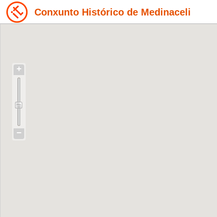
Conxunto Histórico de Medinaceli
+
−