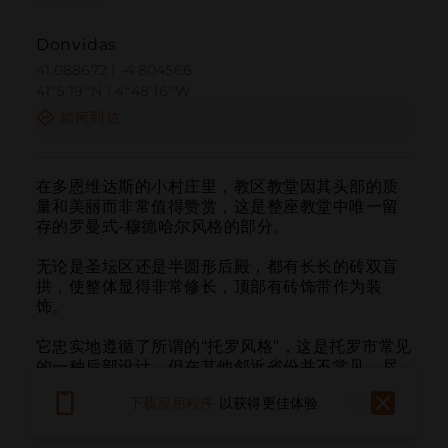
Donvidas
41.088672 | -4.804566
41º5'19''N | 4º48'16''W
如何到达
在多恩维达斯的小村庄里，教区教堂因其头部的质
量和美丽而非常值得赞赏，这是整座教堂中唯一留
存的罗曼式-穆德哈尔风格的部分。

无论是圣坛区还是半圆形后殿，都有长长的砖双盲
拱，使整体显得非常修长，顶部有砖饰带作为装
饰。

它忠实地遵循了所谓的“托罗风格”，这是托罗市常见
的一种后部设计，但在其他邻近省份并不常见，尽
管在巴利亚多利德（波萨尔德斯）或塞哥维亚（蒙
下载应用程序
以获得更佳体验
图恩加）仍有一些好的例子。