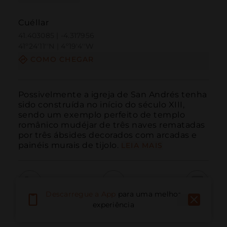
Cuéllar
41.403085 | -4.317956
41º24'11''N | 4º19'4''W
COMO CHEGAR
Possivelmente a igreja de San Andrés tenha 
sido construída no início do século XIII, 
sendo um exemplo perfeito de templo 
românico mudéjar de três naves rematadas 
por três ábsides decorados com arcadas e 
painéis murais de tijolo.
LEIA MAIS
Descarregue a App
para uma melhor
Ligar
E-mail
Site
experiência