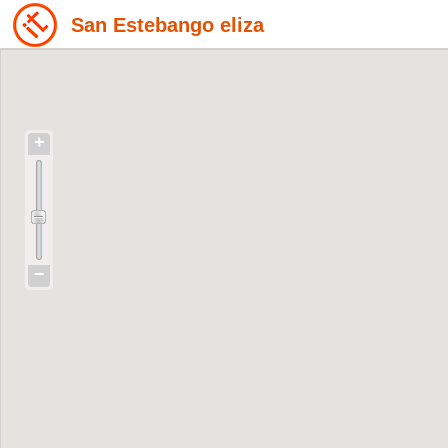
San Estebango eliza
+
−