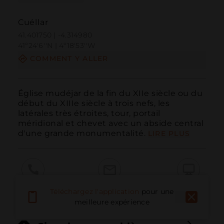
Cuéllar
41.401750 | -4.314980
41º24'6''N | 4º18'53''W
COMMENT Y ALLER
Église mudéjar de la fin du XIIe siècle ou du 
début du XIIIe siècle à trois nefs, les 
latérales très étroites, tour, portail 
méridional et chevet avec un abside central 
d'une grande monumentalité.
LIRE PLUS
Appeler
E-mail
Site Web
Téléchargez l'application
pour une
meilleure expérience