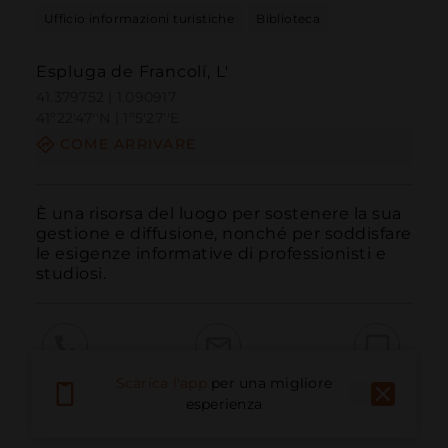
Ufficio informazioni turistiche
Biblioteca
Espluga de Francolí, L'
41.379752 | 1.090917
41º22'47''N | 1º5'27''E
COME ARRIVARE
È una risorsa del luogo per sostenere la sua 
gestione e diffusione, nonché per soddisfare 
le esigenze informative di professionisti e 
studiosi.
Scarica l'app
per una migliore
Chiama
E-mail
Sito Web
esperienza