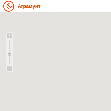
Аграмунт
+
−