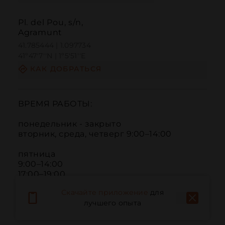
Pl. del Pou, s/n,
Agramunt
41.785444 | 1.097734
41º47'7''N | 1º5'51''E
КАК ДОБРАТЬСЯ
ВРЕМЯ РАБОТЫ:

понедельник - закрыто

вторник, среда, четверг 9:00–14:00

пятница

9:00–14:00

17:00–19:00

Скачайте приложение
для
суббота и воскресенье

лучшего опыта
10:00–14:00