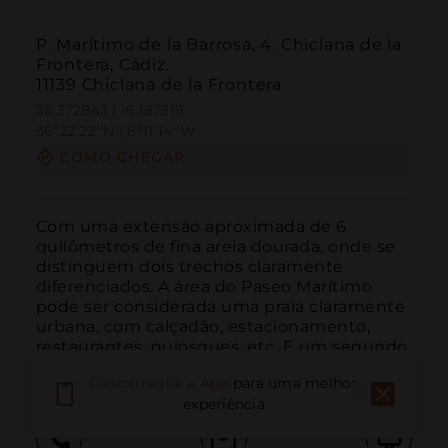
P. Marítimo de la Barrosa, 4. Chiclana de la
Frontera, Cádiz.
11139 Chiclana de la Frontera
36.372843 | -6.187319
36º22'22''N | 6º11'14''W
COMO CHEGAR
Com uma extensão aproximada de 6 
quilômetros de fina areia dourada, onde se 
distinguem dois trechos claramente 
diferenciados. A área do Paseo Marítimo 
pode ser considerada uma praia claramente 
urbana, com calçadão, estacionamento, 
restaurantes, quiosques, etc. E um segundo 
trecho que vai deste passe...
LEIA MAIS
Descarregue a App
para uma melhor
experiência