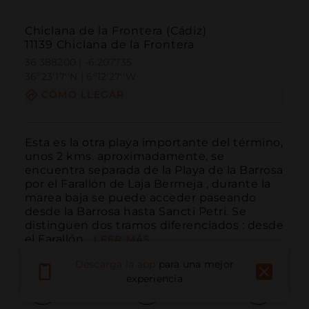
Chiclana de la Frontera (Cádiz)
11139 Chiclana de la Frontera
36.388200 | -6.207735
36º23'17''N | 6º12'27''W
CÓMO LLEGAR
Esta es la otra playa importante del término, 
unos 2 kms. aproximadamente, se 
encuentra separada de la Playa de la Barrosa 
por el Farallón de Laja Bermeja , durante la 
marea baja se puede acceder paseando 
desde la Barrosa hasta Sancti Petri. Se 
distinguen dos tramos diferenciados : desde 
el Farallón...
LEER MÁS
Descarga la app
para una mejor
experiencia