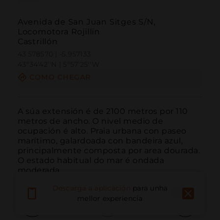
Avenida de San Juan Sitges S/N,
Locomotora Rojillín
Castrillón
43.578570 | -5.957133
43º34'42''N | 5º57'25''W
COMO CHEGAR
A súa extensión é de 2100 metros por 110 
metros de ancho. O nivel medio de 
ocupación é alto. Praia urbana con paseo 
marítimo, galardoada con bandeira azul, 
principalmente composta por area dourada. 
O estado habitual do mar é ondada 
moderada.
Descarga a aplicación
para unha
mellor experiencia