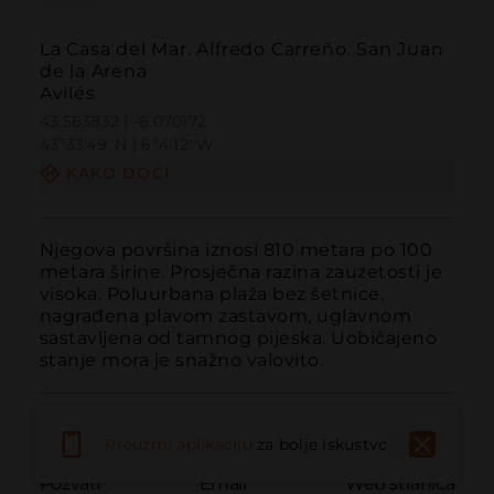
La Casa del Mar. Alfredo Carreño. San Juan
de la Arena
Avilés
43.563832 | -6.070172
43º33'49''N | 6º4'12''W
KAKO DOĆI
Njegova površina iznosi 810 metara po 100 
metara širine. Prosječna razina zauzetosti je 
visoka. Poluurbana plaža bez šetnice, 
nagrađena plavom zastavom, uglavnom 
sastavljena od tamnog pijeska. Uobičajeno 
stanje mora je snažno valovito.
Preuzmi aplikaciju
za bolje iskustvo
Pozvati
Email
Web stranica