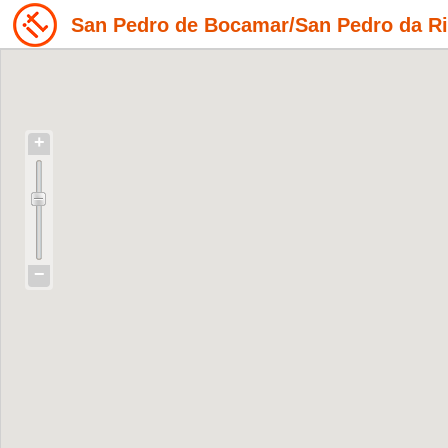
San Pedro de Bocamar/San Pedro da Ri
+
−