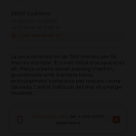
33150 Cudillero
43.565059 | -6.190756
43º33'54''N | 6º11'26''W
COM ARRIBAR-HI
La seva extensió és de 760 metres per 55 
metres d'ample. El nivell mitjà d'ocupació és 
alt. Platja urbana sense passeig marítim, 
guardonada amb bandera blava, 
principalment composta per roques i sorra 
daurada. L'estat habitual del mar és onatge 
moderat.
Descarrega l'app
per a una millor
experiència
Trucar
Email
Lloc Web