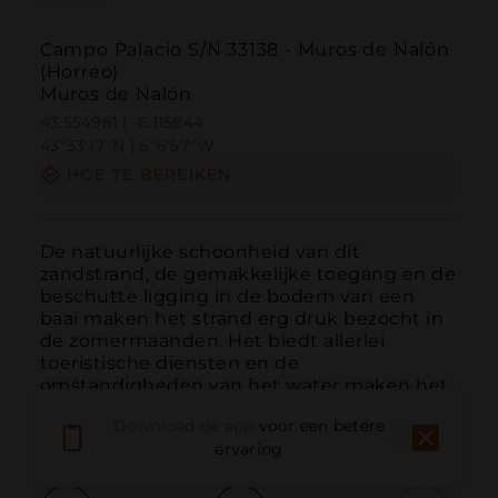
Campo Palacio S/N 33138 - Muros de Nalón
(Horreo)
Muros de Nalón
43.554981 | -6.115844
43º33'17''N | 6º6'57''W
HOE TE BEREIKEN
De natuurlijke schoonheid van dit 
zandstrand, de gemakkelijke toegang en de 
beschutte ligging in de bodem van een 
baai maken het strand erg druk bezocht in 
de zomermaanden. Het biedt allerlei 
toeristische diensten en de 
omstandigheden van het water maken het 
mogelijk om recreatievaartuigen voor 
Download de app
voor een betere
anke...
MEER LEZEN
ervaring