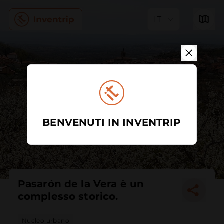
IT
BENVENUTI IN INVENTRIP
Pasarón de la Vera è un
complesso storico.
Nucleo urbano