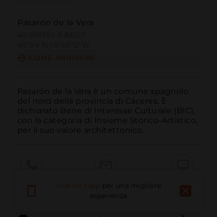
Pasarón de la Vera
40.051130 | -5.820211
40º3'4''N | 5º49'12''W
COME ARRIVARE
Pasarón de la Vera è un comune spagnolo 
del nord della provincia di Cáceres. È 
dichiarato Bene di Interesse Culturale (BIC), 
con la categoria di Insieme Storico-Artistico, 
per il suo valore architettonico.
Chiama
E-mail
Sito Web
Scarica l'app
per una migliore
esperienza