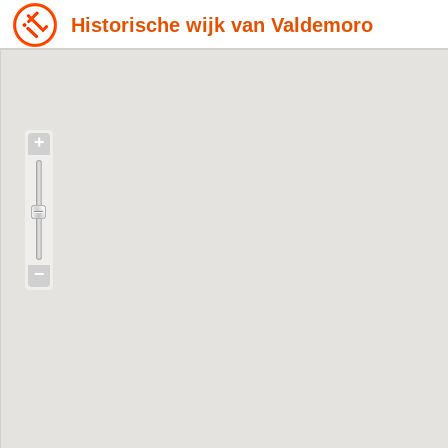
Historische wijk van Valdemoro
+
−