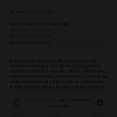
20
gen
(00:00 - 00:00)
San Fernando de Henares
40.425561 | -3.534593
40º25'32''N | 3º32'4''W
COM ARRIBAR-HI
El Museu de la Ciutat de Sant Ferran de 
Henares s'integra dins de la tipologia dels 
Museus d'Història. Aquest Museu restitueix, 
com a testimoni viu, el patrimoni cultural de 
caràcter públic, al conjunt de la ciutadania. 
A més proporciona a la comunitat l'accés al 
coneixement i recreació de la històr...
LLEGIR MÉS
Descarrega l'app
per a una millor
experiència