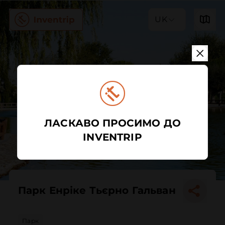
UK
ЛАСКАВО ПРОСИМО ДО
INVENTRIP
Парк Енріке Тьєрно Гальван
Парк