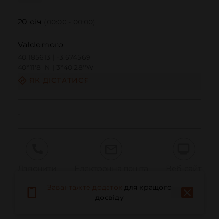
20
січ
(00:00 - 00:00)
Valdemoro
40.185613 | -3.674569
40º11'8''N | 3º40'28''W
ЯК ДІСТАТИСЯ
-
Дзвонити
Електронна пошта
Веб-сайт
Завантажте додаток
для кращого
досвіду
Повідомити про проблему